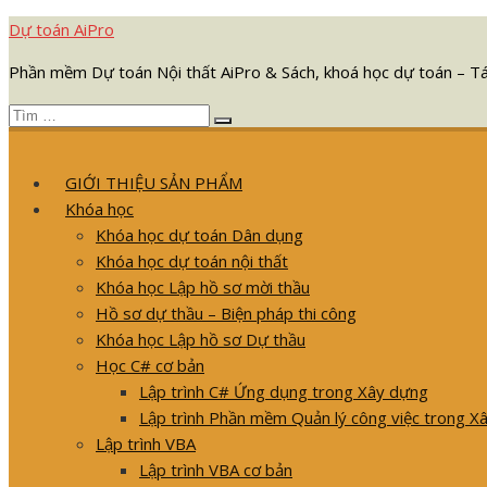
Chuyển
Dự toán AiPro
tới
Phần mềm Dự toán Nội thất AiPro & Sách, khoá học dự toán – T
nội
dung
Tìm
Tìm
kết
kiếm
quả
GIỚI THIỆU SẢN PHẨM
cho:
Khóa học
Khóa học dự toán Dân dụng
Khóa học dự toán nội thất
Khóa học Lập hồ sơ mời thầu
Hồ sơ dự thầu – Biện pháp thi công
Khóa học Lập hồ sơ Dự thầu
Học C# cơ bản
Lập trình C# Ứng dụng trong Xây dựng
Lập trình Phần mềm Quản lý công việc trong X
Lập trình VBA
Lập trình VBA cơ bản