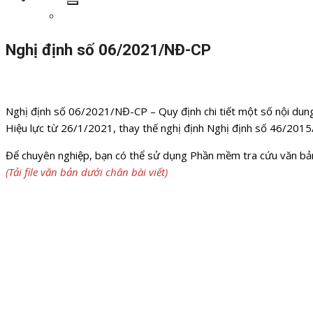
Show
Giới thiệu
sub
menu
Nghị định số 06/2021/NĐ-CP
Đăng
Tác
28/04/2021
19/05/2021
AiPro
vào
giả
Nghị định số 06/2021/NĐ-CP – Quy định chi tiết một số nội dung 
Hiệu lực từ 26/1/2021, thay thế nghị định Nghị định số 46/2015
Để chuyên nghiệp, bạn có thể sử dụng Phần mềm tra cứu văn bản 
(Tải file văn bản dưới chân bài viết)