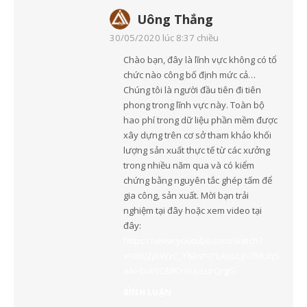
Uông Thắng
30/05/2020 lúc 8:37 chiều
Chào bạn, đây là lĩnh vực không có tổ
chức nào công bố định mức cả…
Chúng tôi là người đầu tiên đi tiên
phong trong lĩnh vực này. Toàn bộ
hao phí trong dữ liệu phần mềm được
xây dựng trên cơ sở tham khảo khối
lượng sản xuất thực tế từ các xưởng
trong nhiều năm qua và có kiểm
chứng bằng nguyên tắc ghép tấm để
gia công, sản xuất. Mời bạn trải
nghiệm tại đây hoặc xem video tại
đây:
https://www.youtube.com/watch?
v=B8JZjXWzC_Y&list=PLA0pLyUfMUqS
wkHtukYGMKYoUpLurQrgG
BÌNH LUẬN