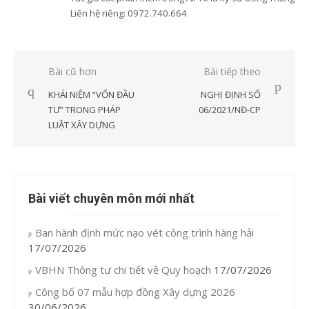
Liên hệ riêng: 0972.740.664
Xem tất cả bài viết của
AiPro
Điều
Bài cũ hơn
Bài tiếp theo
hướng
KHÁI NIỆM “VỐN ĐẦU
NGHỊ ĐỊNH SỐ
bài
TƯ” TRONG PHÁP
06/2021/NĐ-CP
LUẬT XÂY DỰNG
viết
Bài viết chuyên môn mới nhất
Ban hành định mức nạo vét công trình hàng hải
17/07/2026
VBHN Thông tư chi tiết về Quy hoạch
17/07/2026
Công bố 07 mẫu hợp đồng Xây dựng 2026
30/06/2026