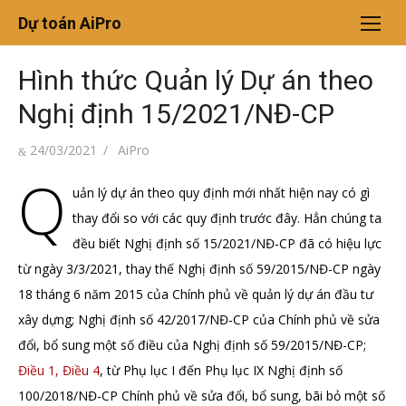
Chuyển
Dự toán AiPro
tới
nội
Hình thức Quản lý Dự án theo
dung
Nghị định 15/2021/NĐ-CP
Đăng
Tác
24/03/2021
AiPro
vào
giả
Q
uản lý dự án theo quy định mới nhất hiện nay có gì
thay đổi so với các quy định trước đây. Hẳn chúng ta
đều biết Nghị định số 15/2021/NĐ-CP đã có hiệu lực
từ ngày 3/3/2021, thay thế Nghị định số 59/2015/NĐ-CP ngày
18 tháng 6 năm 2015 của Chính phủ về quản lý dự án đầu tư
xây dựng; Nghị định số 42/2017/NĐ-CP của Chính phủ về sửa
đổi, bổ sung một số điều của Nghị định số 59/2015/NĐ-CP;
Điều 1, Điều 4
, từ Phụ lục I đến Phụ lục IX Nghị định số
100/2018/NĐ-CP Chính phủ về sửa đổi, bổ sung, bãi bỏ một số