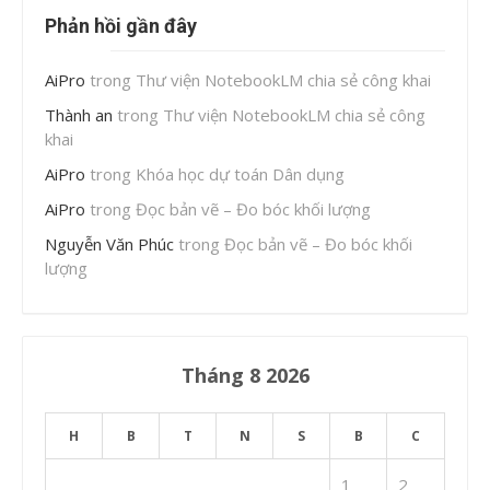
Phản hồi gần đây
AiPro
trong
Thư viện NotebookLM chia sẻ công khai
Thành an
trong
Thư viện NotebookLM chia sẻ công
khai
AiPro
trong
Khóa học dự toán Dân dụng
AiPro
trong
Đọc bản vẽ – Đo bóc khối lượng
Nguyễn Văn Phúc
trong
Đọc bản vẽ – Đo bóc khối
lượng
Tháng 8 2026
H
B
T
N
S
B
C
1
2