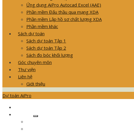
Ứng dụng AiPro Autocad Excel (AAE)
Phần mềm Đấu thầu qua mạng XDA
Phần mềm Lập hồ sơ chất lượng XDA
Phần mềm khác
Sách dự toán
Sách dự toán Tập 1
Sách dự toán Tập 2
Sách đo bóc khối lượng
Góc chuyên môn
Thư viện
Liên hệ
Giới thiệu
Dự toán AiPro
GIỚI THIỆU SẢN PHẨM
Khóa học
Show
Khóa học dự toán Dân dụng
sub
menu
Khóa học dự toán nội thất