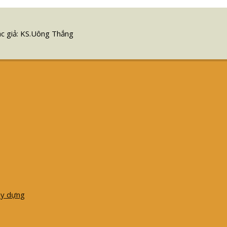
ác giả: KS.Uông Thắng
ây dựng