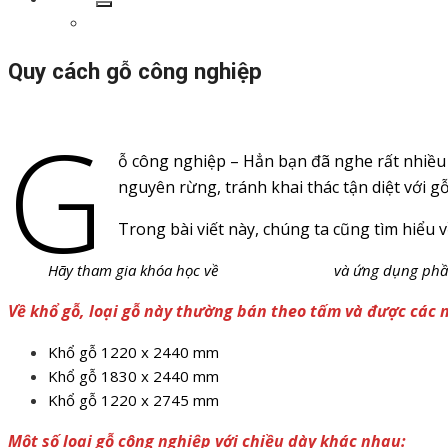
Show
Giới thiệu
sub
menu
Quy cách gỗ công nghiệp
G
Đăng
Tác
19/10/2020
19/10/2020
AiPro
vào
giả
ỗ công nghiệp – Hẳn bạn đã nghe rất nhiều
nguyên rừng, tránh khai thác tận diệt với g
Trong bài viết này, chúng ta cũng tìm hiểu 
Hãy tham gia khóa học về
dự toán nội thất
và ứng dụng ph
Về khổ gỗ, loại gỗ này thường bán theo tấm và được các n
Khổ gỗ 1220 x 2440 mm
Khổ gỗ 1830 x 2440 mm
Khổ gỗ 1220 x 2745 mm
Một số loại gỗ công nghiệp với chiều dày khác nhau: