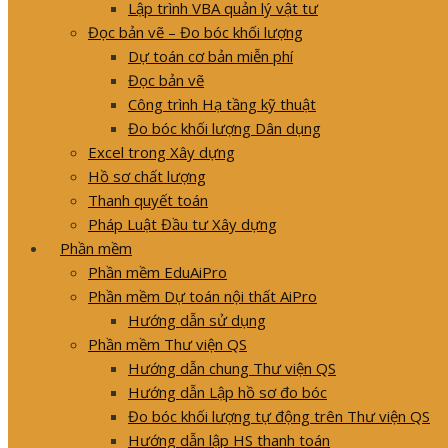
Lập trình VBA quản lý vật tư
Đọc bản vẽ – Đo bóc khối lượng
Dự toán cơ bản miễn phí
Đọc bản vẽ
Công trình Hạ tầng kỹ thuật
Đo bóc khối lượng Dân dụng
Excel trong Xây dựng
Hồ sơ chất lượng
Thanh quyết toán
Pháp Luật Đầu tư Xây dựng
Phần mềm
Phần mềm EduAiPro
Phần mềm Dự toán nội thất AiPro
Hướng dẫn sử dụng
Phần mềm Thư viện QS
Hướng dẫn chung Thư viện QS
Hướng dẫn Lập hồ sơ đo bóc
Đo bóc khối lượng tự động trên Thư viện QS
Hướng dẫn lập HS thanh toán