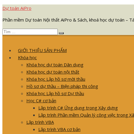
Chuyển
Dự toán AiPro
tới
Phần mềm Dự toán Nội thất AiPro & Sách, khoá học dự toán – T
nội
dung
Tìm
Tìm
kết
kiếm
quả
GIỚI THIỆU SẢN PHẨM
cho:
Khóa học
Khóa học dự toán Dân dụng
Khóa học dự toán nội thất
Khóa học Lập hồ sơ mời thầu
Hồ sơ dự thầu – Biện pháp thi công
Khóa học Lập hồ sơ Dự thầu
Học C# cơ bản
Lập trình C# Ứng dụng trong Xây dựng
Lập trình Phần mềm Quản lý công việc trong X
Lập trình VBA
Lập trình VBA cơ bản