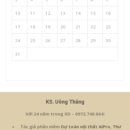
10
11
12
13
14
15
16
17
18
19
20
21
22
23
24
25
26
27
28
29
30
31
« Th7
KS. Uông Thắng
Với 24 năm trong XD – 0972.740.664:
Tác giả phần mềm
Dự toán nội thất AiPro
,
Thư