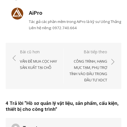
AiPro
Tác giả các phần mềm trong AiPro là kỹ sư Uông Thắng
Liên hệ riêng: 0972.740.664
Xem tất cả bài viết của
AiPro
Điều
Bài cũ hơn
Bài tiếp theo
hướng
VẤN ĐỀ MUA CỌC HAY
CÔNG TRÌNH, HẠNG
bài
SẢN XUẤT TẠI CHỖ
MỤC TẠM, PHỤ TRỢ
TÍNH VÀO ĐÂU TRONG
viết
ĐẦU TƯ XDCT
4 Trả lời “
Hồ sơ quản lý vật liệu, sản phẩm, cấu kiện,
thiết bị cho công trình
”