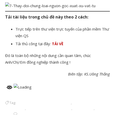
Tải tài liệu trong chủ đề này theo 2 cách:
Trực tiếp trên thư viện trực tuyến của phần mềm Thư
viện QS
Tải thủ công tại đây:
TẢI VỀ
Đó là toàn bộ những nội dung cần quan tâm, chúc
Anh/Chị/Em đồng nghiệp thành công !
Biên tập: KS.Uông Thắng
Tag:
Điều 12 -Nghị định 06/2021/NĐ-CP
,
Hồ sơ quản lý vật tư sản
phẩm thiết bị
,
Quản lý chất lượng công trình
,
quản lý vật tư
,
vật
tư
4 Bình luận