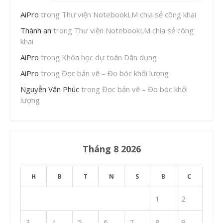
AiPro
trong
Thư viện NotebookLM chia sẻ công khai
Thành an
trong
Thư viện NotebookLM chia sẻ công
khai
AiPro
trong
Khóa học dự toán Dân dụng
AiPro
trong
Đọc bản vẽ – Đo bóc khối lượng
Nguyễn Văn Phúc
trong
Đọc bản vẽ – Đo bóc khối
lượng
Tháng 8 2026
H
B
T
N
S
B
C
1
2
3
4
5
6
7
8
9