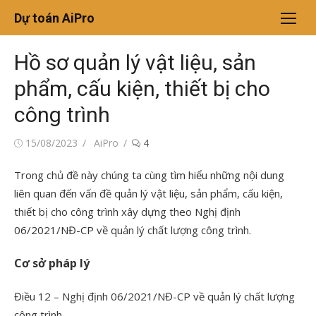
Chuyển
Dự toán AiPro
tới
nội
Hồ sơ quản lý vật liệu, sản
dung
phẩm, cấu kiện, thiết bị cho
công trình
Đăng
Tác
15/08/2023
AiPro
4
vào
giả
Trong chủ đề này chúng ta cùng tìm hiểu những nội dung
liên quan đến vấn đề quản lý vật liệu, sản phẩm, cấu kiện,
thiết bị cho công trình xây dựng theo Nghị định
06/2021/NĐ-CP về quản lý chất lượng công trình.
Cơ sở pháp lý
Điều 12 – Nghị định 06/2021/NĐ-CP về quản lý chất lượng
công trình