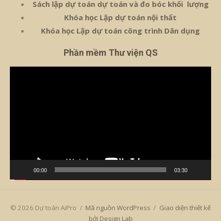
Sách lập dự toán dự toán và đo bóc khối lượng
Khóa học Lập dự toán nội thất
Khóa học Lập dự toán công trình Dân dụng
Phần mềm Thư viện QS
Trình
chơi
Video
00:00
03:30
© 2026 Dự toán AiPro
/
Mã nguồn WordPress
/
Giao diện thiết kế
bởi Design Lab