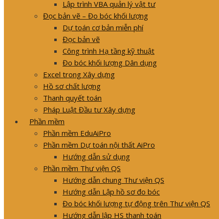
Lập trình VBA quản lý vật tư
Đọc bản vẽ – Đo bóc khối lượng
Dự toán cơ bản miễn phí
Đọc bản vẽ
Công trình Hạ tầng kỹ thuật
Đo bóc khối lượng Dân dụng
Excel trong Xây dựng
Hồ sơ chất lượng
Thanh quyết toán
Pháp Luật Đầu tư Xây dựng
Phần mềm
Phần mềm EduAiPro
Phần mềm Dự toán nội thất AiPro
Hướng dẫn sử dụng
Phần mềm Thư viện QS
Hướng dẫn chung Thư viện QS
Hướng dẫn Lập hồ sơ đo bóc
Đo bóc khối lượng tự động trên Thư viện QS
Hướng dẫn lập HS thanh toán