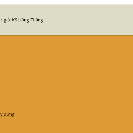
ác giả: KS.Uông Thắng
ây dựng