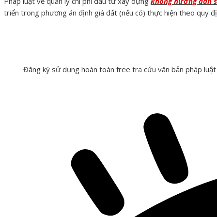
Pháp luật về quản lý chi phí đầu tư xây dựng
không hướng dẫn sử
triển trong phương án định giá đất (nếu có) thực hiện theo quy đị
Phần mềm Thư viện QS
Đăng ký sử dụng hoàn toàn free tra cứu văn bản pháp luật 