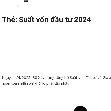
Show
Giới thiệu
sub
menu
Thẻ:
Suất vốn đầu tư 2024
Các bài đã đăng
Suất Vốn đầu tư Năm 2024
Đăng
14/04/2025
14/04/2025
vào
Ngày 11/4/2025, Bộ Xây dựng công bố Suât vốn đầu tư và Giá 
hoàn toàn miễn phí khỏi lo phải cập nhật