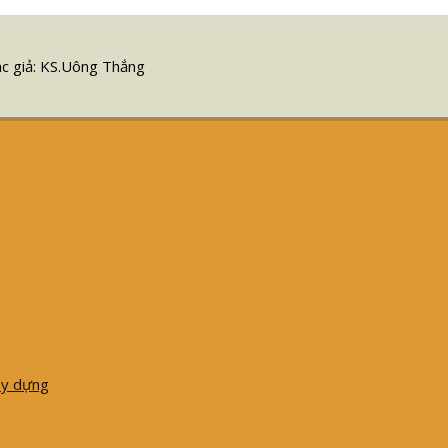
ác giả: KS.Uông Thắng
ây dựng