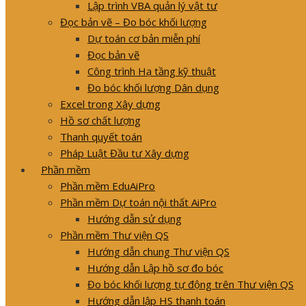
Lập trình VBA quản lý vật tư
Đọc bản vẽ – Đo bóc khối lượng
Dự toán cơ bản miễn phí
Đọc bản vẽ
Công trình Hạ tầng kỹ thuật
Đo bóc khối lượng Dân dụng
Excel trong Xây dựng
Hồ sơ chất lượng
Thanh quyết toán
Pháp Luật Đầu tư Xây dựng
Phần mềm
Phần mềm EduAiPro
Phần mềm Dự toán nội thất AiPro
Hướng dẫn sử dụng
Phần mềm Thư viện QS
Hướng dẫn chung Thư viện QS
Hướng dẫn Lập hồ sơ đo bóc
Đo bóc khối lượng tự động trên Thư viện QS
Hướng dẫn lập HS thanh toán