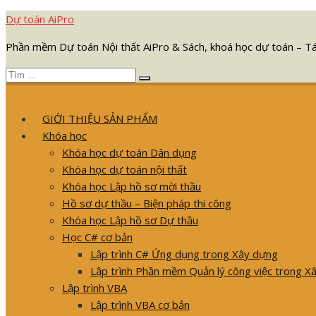
Chuyển
Dự toán AiPro
tới
Phần mềm Dự toán Nội thất AiPro & Sách, khoá học dự toán – T
nội
dung
Tìm
Tìm
kết
kiếm
quả
GIỚI THIỆU SẢN PHẨM
cho:
Khóa học
Khóa học dự toán Dân dụng
Khóa học dự toán nội thất
Khóa học Lập hồ sơ mời thầu
Hồ sơ dự thầu – Biện pháp thi công
Khóa học Lập hồ sơ Dự thầu
Học C# cơ bản
Lập trình C# Ứng dụng trong Xây dựng
Lập trình Phần mềm Quản lý công việc trong X
Lập trình VBA
Lập trình VBA cơ bản