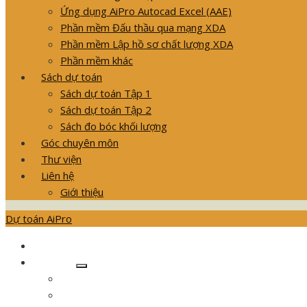
Ứng dụng AiPro Autocad Excel (AAE)
Phần mềm Đấu thầu qua mạng XDA
Phần mềm Lập hồ sơ chất lượng XDA
Phần mềm khác
Sách dự toán
Sách dự toán Tập 1
Sách dự toán Tập 2
Sách đo bóc khối lượng
Góc chuyên môn
Thư viện
Liên hệ
Giới thiệu
Dự toán AiPro
GIỚI THIỆU SẢN PHẨM
Khóa học
Show
Khóa học dự toán Dân dụng
sub
menu
Khóa học dự toán nội thất