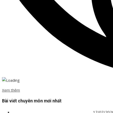
Xem thêm
Bài viết chuyên môn mới nhất
Ban hành định mức nạo vét công trình hàng hải
17/07/202