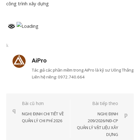
công trình xây dựng
207.2026.NĐ-CP_QLCL
Tải xuống
Viết bình luận
AiPro
Tác giả các phần mềm trong AiPro là kỹ sư Uông Thắng
Liên hệ riêng: 0972.740.664
Xem tất cả bài viết của
AiPro
Điều
Bài cũ hơn
Bài tiếp theo
hướng
NGHỊ ĐỊNH CHI TIẾT VỀ
NGHỊ ĐỊNH
bài
QUẢN LÝ CHI PHÍ 2026
209/2026/NĐ-CP
QUẢN LÝ VẬT LIỆU XÂY
viết
DỰNG