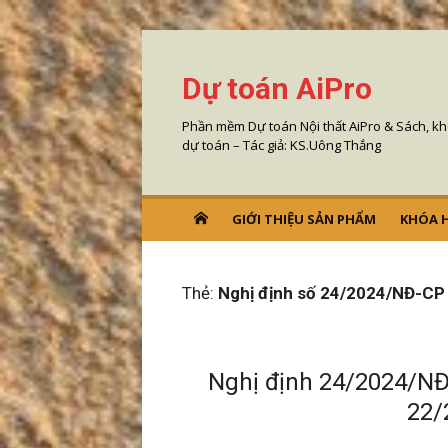
Chuyển
tới
Dự toán AiPro
nội
dung
Phần mềm Dự toán Nội thất AiPro & Sách, k
dự toán – Tác giả: KS.Uông Thắng
GIỚI THIỆU SẢN PHẨM
KHÓA 
Thẻ:
Nghị định số 24/2024/NĐ-CP
Nghị định 24/2024/NĐ
22/