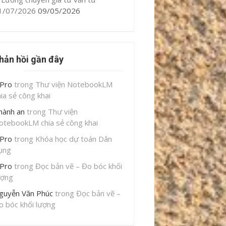
1/07/2026
09/05/2026
hản hồi gần đây
iPro
trong
Thư viện NotebookLM
hia sẻ công khai
hành an
trong
Thư viện
otebookLM chia sẻ công khai
iPro
trong
Khóa học dự toán Dân
ụng
iPro
trong
Đọc bản vẽ – Đo bóc khối
ượng
guyễn Văn Phúc
trong
Đọc bản vẽ –
o bóc khối lượng