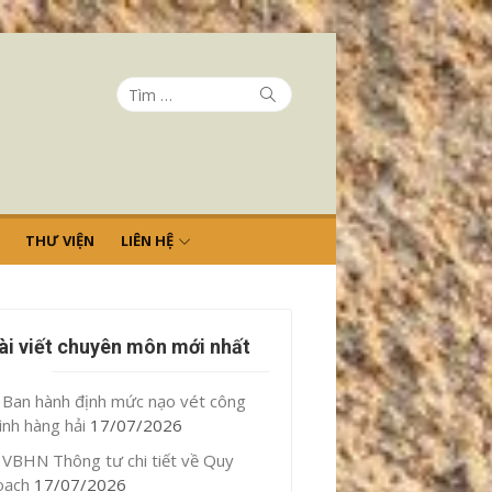
Tìm
Tìm
kiếm
kết
quả
cho:
THƯ VIỆN
LIÊN HỆ
ài viết chuyên môn mới nhất
Ban hành định mức nạo vét công
ình hàng hải
17/07/2026
VBHN Thông tư chi tiết về Quy
oạch
17/07/2026