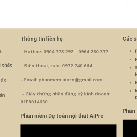
Thông tin liên hệ
Các 
:
– Hotline: 0904.778.292 – 0964.280.377
i thất
– Điện thoại, zalo: 0972.740.664
– Email: phanmem.aipro@gmail.com
 đo
– Giấy chứng nhận đăng ký kinh doanh:
án
01F8014630
Phần
Phần mềm Dự toán nội thất AiPro
Trình
Trình
chơi
chơi