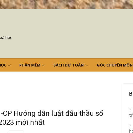
hoá học
HỌC
PHẦN MỀM
SÁCH DỰ TOÁN
GÓC CHUYÊN MÔN
B
CÁC BÀI ĐÃ ĐĂNG
-CP Hướng dẫn luật đấu thầu số
tr
2023 mới nhất
h