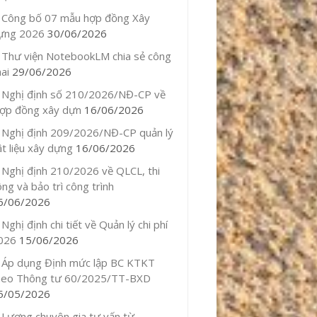
Công bố 07 mẫu hợp đồng Xây
ựng 2026
30/06/2026
Thư viện NotebookLM chia sẻ công
ai
29/06/2026
Nghị định số 210/2026/NĐ-CP về
ợp đồng xây dựn
16/06/2026
Nghị định 209/2026/NĐ-CP quản lý
ật liệu xây dựng
16/06/2026
Nghị định 210/2026 về QLCL, thi
ông và bảo trì công trình
6/06/2026
Nghị định chi tiết về Quản lý chi phí
026
15/06/2026
Áp dụng Định mức lập BC KTKT
heo Thông tư 60/2025/TT-BXD
5/05/2026
Lương chuyên gia tư vấn từ