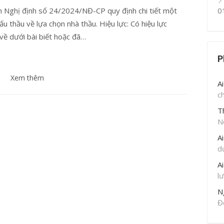
 Nghị định số 24/2024/NĐ-CP quy định chi tiết một
0
ấu thầu về lựa chọn nhà thầu. Hiệu lực: Có hiệu lực
 về dưới bài biết hoặc đã…
P
Xem thêm
A
c
T
N
A
d
A
l
N
Đ