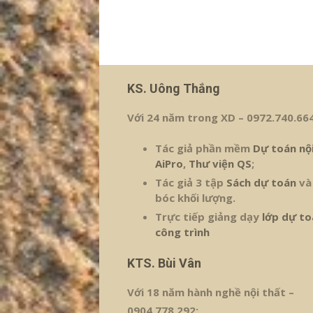
KS. Uông Thắng
Với 24 năm trong XD – 0972.740.664
Tác giả phần mềm
Dự toán nộ
AiPro
,
Thư viện QS
;
Tác giả 3 tập
Sách dự toán
và
bóc khối lượng.
Trực tiếp giảng dạy
lớp dự to
công trình
KTS. Bùi Vân
Với 18 năm hành nghề nội thất –
0904.778.292: