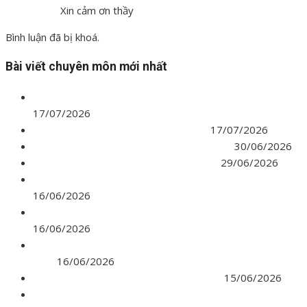
Xin cảm ơn thầy
Bình luận đã bị khoá.
Bài viết chuyên môn mới nhất
Ban hành định mức nạo vét công trình hàng hải
17/07/2026
VBHN Thông tư chi tiết về Quy hoạch
17/07/2026
Công bố 07 mẫu hợp đồng Xây dựng 2026
30/06/2026
Thư viện NotebookLM chia sẻ công khai
29/06/2026
Nghị định số 210/2026/NĐ-CP về Hợp đồng xây dựn
16/06/2026
Nghị định 209/2026/NĐ-CP quản lý vật liệu xây dựng
16/06/2026
Nghị định 210/2026 về QLCL, thi công và bảo trì công
trình
16/06/2026
Nghị định chi tiết về Quản lý chi phí 2026
15/06/2026
Áp dụng Định mức lập BC KTKT theo Thông tư