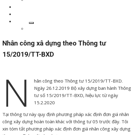
Góc chuyên môn
Thư viện
Liên hệ
Show
Giới thiệu
sub
menu
Nhân công xâ dựng theo Thông tư
15/2019/TT-BXD
Đăng
Tác
N
24/02/2020
11/03/2020
AiPro
vào
giả
hân công theo Thông tư 15/2019/TT-BXD.
Ngày 26.12.2019 Bộ xây dựng ban hành Thông
tư số 15/2019/TT-BXD, hiệu lực từ ngày
15.2.2020
Tại thông tư này quy định phương pháp xác định đơn giá nhân
công xây dựng hoàn toàn khác với thông tư 05 trước đây. Tôi
xin tóm tắt phương pháp xác định đơn giá nhân công xây dựng