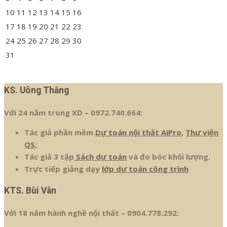
10
11
12
13
14
15
16
17
18
19
20
21
22
23
24
25
26
27
28
29
30
31
« Th7
KS. Uông Thắng
Với 24 năm trong XD – 0972.740.664:
Tác giả phần mềm
Dự toán nội thất AiPro
,
Thư viện
QS
;
Tác giả 3 tập
Sách dự toán
và đo bóc khối lượng.
Trực tiếp giảng dạy
lớp dự toán công trình
KTS. Bùi Vân
Với 18 năm hành nghề nội thất – 0904.778.292: