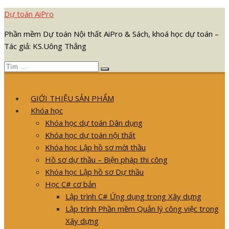
Chuyển
Dự toán AiPro
tới
Phần mềm Dự toán Nội thất AiPro & Sách, khoá học dự toán –
nội
Tác giả: KS.Uông Thắng
dung
Tìm
Tìm
kết
kiếm
quả
GIỚI THIỆU SẢN PHẨM
cho:
Khóa học
Khóa học dự toán Dân dụng
Khóa học dự toán nội thất
Khóa học Lập hồ sơ mời thầu
Hồ sơ dự thầu – Biện pháp thi công
Khóa học Lập hồ sơ Dự thầu
Học C# cơ bản
Lập trình C# Ứng dụng trong Xây dựng
Lập trình Phần mềm Quản lý công việc trong
Xây dựng