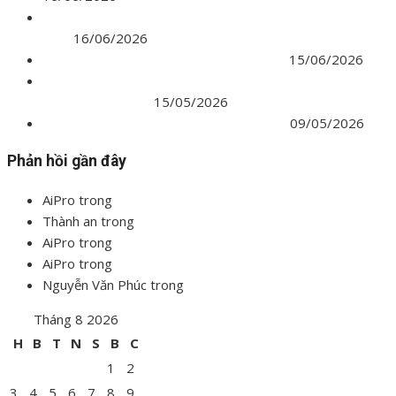
Nghị định 210/2026 về QLCL, thi công và bảo trì công
trình
16/06/2026
Nghị định chi tiết về Quản lý chi phí 2026
15/06/2026
Áp dụng Định mức lập BC KTKT theo Thông tư
60/2025/TT-BXD
15/05/2026
Lương chuyên gia tư vấn từ 01/07/2026
09/05/2026
Phản hồi gần đây
AiPro
trong
Thư viện NotebookLM chia sẻ công khai
Thành an
trong
Thư viện NotebookLM chia sẻ công khai
AiPro
trong
Khóa học dự toán Dân dụng
AiPro
trong
Đọc bản vẽ – Đo bóc khối lượng
Nguyễn Văn Phúc
trong
Đọc bản vẽ – Đo bóc khối lượng
Tháng 8 2026
H
B
T
N
S
B
C
1
2
3
4
5
6
7
8
9