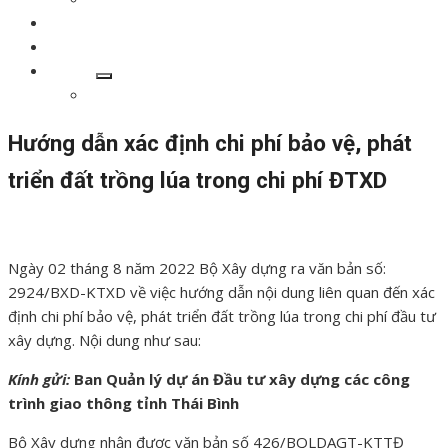
Góc chuyên môn
Thư viện
Liên hệ
Show
Giới thiệu
sub
menu
Hướng dẫn xác định chi phí bảo vệ, phát
triển đất trồng lúa trong chi phí ĐTXD
Đăng
Tác
28/03/2024
28/03/2024
AiPro
vào
giả
Ngày 02 tháng 8 năm 2022 Bộ Xây dựng ra văn bản số:
2924/BXD-KTXD về việc hướng dẫn nội dung liên quan đến xác
định chi phí bảo vệ, phát triển đất trồng lúa trong chi phí đầu tư
xây dựng. Nội dung như sau:
Kính gửi:
Ban Quản lý dự án Đầu tư xây dựng các công
trình giao thông tỉnh Thái Bình
Bộ Xây dựng nhận được văn bản số 426/BQLDAGT-KTTĐ