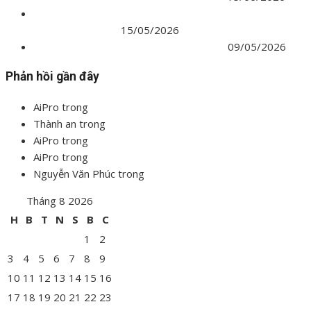
Áp dụng Định mức lập BC KTKT theo Thông tư
60/2025/TT-BXD
15/05/2026
Lương chuyên gia tư vấn từ 01/07/2026
09/05/2026
Phản hồi gần đây
AiPro
trong
Thư viện NotebookLM chia sẻ công khai
Thành an
trong
Thư viện NotebookLM chia sẻ công khai
AiPro
trong
Khóa học dự toán Dân dụng
AiPro
trong
Đọc bản vẽ – Đo bóc khối lượng
Nguyễn Văn Phúc
trong
Đọc bản vẽ – Đo bóc khối lượng
Tháng 8 2026
H
B
T
N
S
B
C
1
2
3
4
5
6
7
8
9
10
11
12
13
14
15
16
17
18
19
20
21
22
23