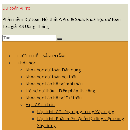
Chuyển
Dự toán AiPro
tới
Phần mềm Dự toán Nội thất AiPro & Sách, khoá học dự toán –
nội
Tác giả: KS.Uông Thắng
dung
Tìm
Tìm
kết
kiếm
quả
GIỚI THIỆU SẢN PHẨM
cho:
Khóa học
Khóa học dự toán Dân dụng
Khóa học dự toán nội thất
Khóa học Lập hồ sơ mời thầu
Hồ sơ dự thầu – Biện pháp thi công
Khóa học Lập hồ sơ Dự thầu
Học C# cơ bản
Lập trình C# Ứng dụng trong Xây dựng
Lập trình Phần mềm Quản lý công việc trong
Xây dựng