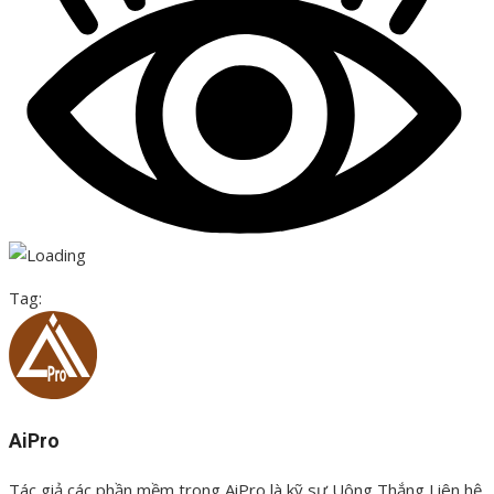
Tag:
Chi phí bảo vệ lúa nước
AiPro
Tác giả các phần mềm trong AiPro là kỹ sư Uông Thắng Liên hệ