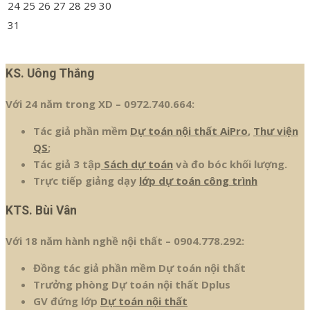
24
25
26
27
28
29
30
31
« Th7
KS. Uông Thắng
Với 24 năm trong XD – 0972.740.664:
Tác giả phần mềm
Dự toán nội thất AiPro
,
Thư viện
QS
;
Tác giả 3 tập
Sách dự toán
và đo bóc khối lượng.
Trực tiếp giảng dạy
lớp dự toán công trình
KTS. Bùi Vân
Với 18 năm hành nghề nội thất – 0904.778.292:
Đồng tác giả phần mềm Dự toán nội thất
Trưởng phòng Dự toán nội thất Dplus
GV đứng lớp
Dự toán nội thất