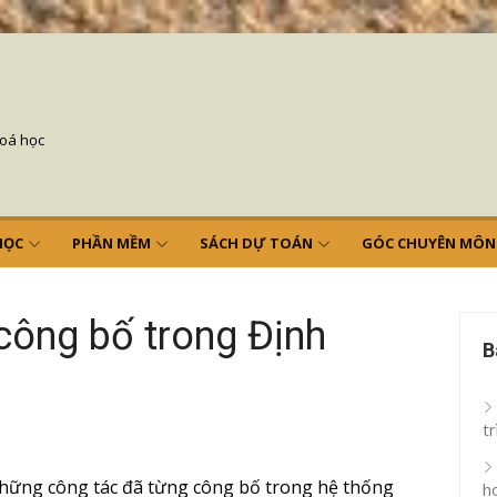
hoá học
HỌC
PHẦN MỀM
SÁCH DỰ TOÁN
GÓC CHUYÊN MÔN
công bố trong Định
B
tr
những công tác đã từng công bố trong hệ thống
h