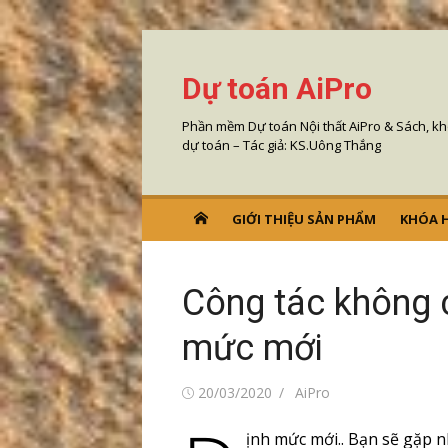
Chuyển
tới
Dự toán AiPro
nội
dung
Phần mềm Dự toán Nội thất AiPro & Sách, k
dự toán – Tác giả: KS.Uông Thắng
GIỚI THIỆU SẢN PHẨM
KHÓA 
Công tác không 
mức mới
Đăng
Tác
20/03/2020
AiPro
vào
giả
ịnh mức mới.. Bạn sẽ gặp 