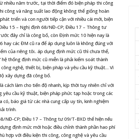
ừ nhiều năm trước, tại thời điểm đó biện pháp thi công
thi công và năng suất lao động không thể giống hoàn
hát triển và con người tiếp cận với nhiều cái mới, biện
 Điều 15 – Nghị định 68/NĐ-CP; Điều 17 – Thông tư
ước đây chỉ là công bố, còn Định mức 10 hiện nay là
6 hay các ĐM cũ ra để áp dụng luôn là không đúng với
iểm của riêng tôi.. áp dụng định mức cũ thì chưa thể,
 hệ thống định mức cũ miễn là phải kiểm soát thành
công nghệ, thiết bị, biện pháp và yêu cầu kỹ thuật… Vì
Bộ xây dựng đã công bố.
à cách làm cho tiến độ nhanh, kịp thời tuy nhiên chỉ với
 yêu cầu kỹ thuật, biện pháp phức tạp hoặc trong các
 có, báo giá từ các nhà cung cấp uy tín, kinh nghiệm
ải trình.
h 68/NĐ-CP; Điều 17 – Thông tư 09/T-BXD thể hiện nếu
 dựng định mức mới hoặc điều chỉnh thành phần hao phí
 hợp với điều kiện thi công, công nghệ và yêu cầu
«