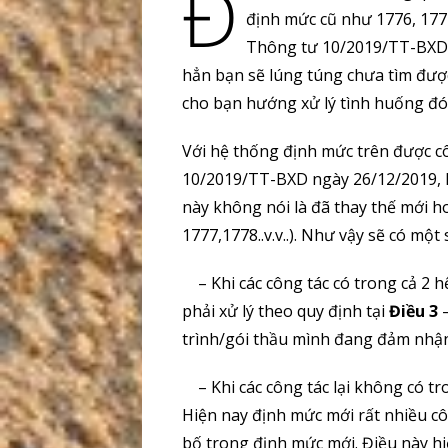
Đ
định mức cũ như 1776, 177
Thông tư 10/2019/TT-BXD t
hẳn bạn sẽ lúng túng chưa tìm đượ
cho bạn hướng xử lý tình huống đó
Với hệ thống định mức trên được 
10/2019/TT-BXD ngày 26/12/2019, h
này không nói là đã thay thế mới h
1777,1778..v.v..). Như vậy sẽ có một
– Khi các công tác có trong cả 2 h
phải xử lý theo quy định tại
Điều 3
–
trình/gói thầu mình đang đảm nhậ
– Khi các công tác lại không có tr
Hiện nay định mức mới rất nhiều cô
bố trong định mức mới. Điều này h