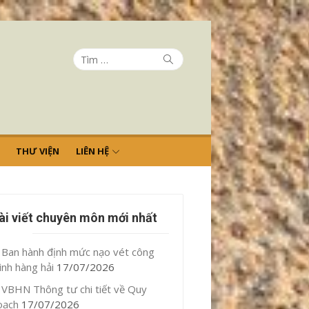
Tìm
Tìm
kiếm
kết
quả
cho:
THƯ VIỆN
LIÊN HỆ
ài viết chuyên môn mới nhất
Ban hành định mức nạo vét công
ình hàng hải
17/07/2026
VBHN Thông tư chi tiết về Quy
oạch
17/07/2026