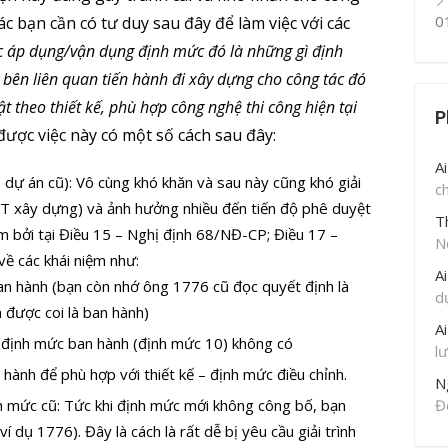
0
các bạn cần có tư duy sau đây để làm việc với các
ệc áp dụng/vận dụng định mức đó là những gì định
bên liên quan tiến hành đi xây dựng cho công tác đó
 theo thiết kế, phù hợp công nghệ thi công hiện tại
P
 được việc này có một số cách sau đây:
A
dự án cũ): Vô cùng khó khăn và sau này cũng khó giải
c
n KT xây dựng) và ảnh hưởng nhiều đến tiến độ phê duyệt
T
àm bởi tại Điều 15 – Nghị định 68/NĐ-CP; Điều 17 –
N
ề các khái niệm như:
A
n hành (bạn còn nhớ ông 1776 cũ đọc quyết định là
d
được coi là ban hành)
A
 định mức ban hành (định mức 10) không có
l
hành để phù hợp với thiết kế – định mức điều chỉnh.
N
h mức cũ: Tức khi định mức mới không công bố, bạn
Đ
 dụ 1776). Đây là cách là rất dễ bị yêu cầu giải trình