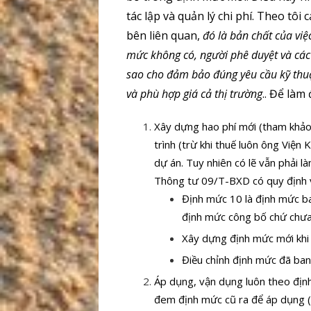
tác lập và quản lý chi phí. Theo tôi 
bên liên quan,
đó là bản chất của vi
mức không có, người phê duyệt và các 
sao cho đảm bảo đúng yêu cầu kỹ thuật
và phù hợp giá cả thị trường
.. Để làm
Xây dựng hao phí mới (tham khảo 
trình (trừ khi thuế luôn ông Việ
dự án. Tuy nhiên có lẽ vẫn phải l
Thông tư 09/T-BXD có quy định v
Định mức 10 là định mức ba
định mức công bố chứ chưa 
Xây dựng định mức mới khi
Điều chỉnh định mức đã ban 
Áp dụng, vận dụng luôn theo địn
đem định mức cũ ra để áp dụng (ví