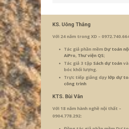
viết
KS. Uông Thắng
Với 24 năm trong XD – 0972.740.664
Tác giả phần mềm
Dự toán nộ
AiPro
,
Thư viện QS
;
Tác giả 3 tập
Sách dự toán
và
bóc khối lượng.
Trực tiếp giảng dạy
lớp dự to
công trình
KTS. Bùi Vân
Với 18 năm hành nghề nội thất –
0904.778.292:
Đồng tác giả phần mềm Dự to