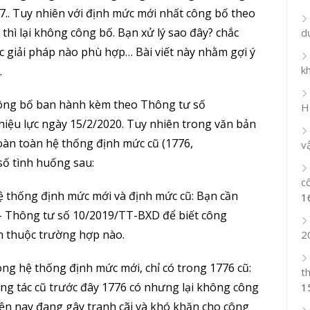
7.. Tuy nhiên với định mức mới nhất công bố theo
hì lại không công bố. Bạn xử lý sao đây? chắc
d
c giải pháp nào phù hợp… Bài viết này nhằm gợi ý
kh
.
công bố ban hành kèm theo Thông tư số
H
iệu lực ngày 15/2/2020. Tuy nhiên trong văn bản
oàn toàn hệ thống định mức cũ (1776,
v
 số tình huống sau:
c
ệ thống định mức mới và định mức cũ: Bạn cần
1
 Thông tư số 10/2019/TT-BXD để biết công
n thuộc trường hợp nào.
2
ong hệ thống định mức mới, chỉ có trong 1776 cũ:
t
ng tác cũ trước đây 1776 có nhưng lại không công
1
iện nay đang gây tranh cãi và khó khăn cho công