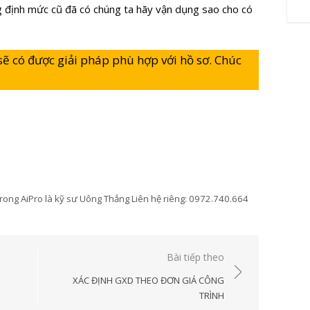
g định mức cũ đã có chúng ta hãy vận dụng sao cho có
 sẽ có được giải pháp phù hợp với hồ sơ. Chúc
rong AiPro là kỹ sư Uông Thắng Liên hệ riêng: 0972.740.664
 AiPro
Bài tiếp theo
XÁC ĐỊNH GXD THEO ĐƠN GIÁ CÔNG
TRÌNH