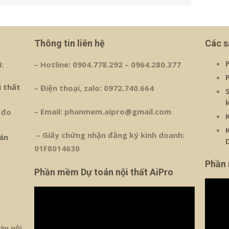
Thông tin liên hệ
Các 
:
– Hotline: 0904.778.292 – 0964.280.377
i thất
– Điện thoại, zalo: 0972.740.664
– Email: phanmem.aipro@gmail.com
 đo
– Giấy chứng nhận đăng ký kinh doanh:
án
01F8014630
Phần
Phần mềm Dự toán nội thất AiPro
Trình
Trình
chơi
chơi
Video
Video
án nội