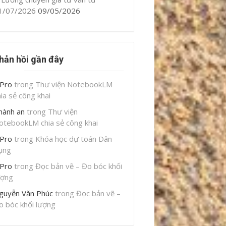
1/07/2026
09/05/2026
hản hồi gần đây
iPro
trong
Thư viện NotebookLM
hia sẻ công khai
hành an
trong
Thư viện
otebookLM chia sẻ công khai
iPro
trong
Khóa học dự toán Dân
ụng
iPro
trong
Đọc bản vẽ – Đo bóc khối
ượng
guyễn Văn Phúc
trong
Đọc bản vẽ –
o bóc khối lượng