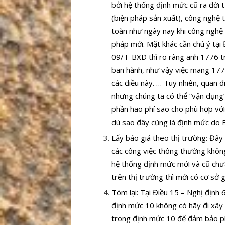
bởi hệ thống định mức cũ ra đời t
(biện pháp sản xuất), công nghệ 
toàn như ngày nay khi công nghệ p
pháp mới. Mặt khác cần chú ý tại
09/T-BXD thì rõ ràng anh 1776 tr
ban hành, như vậy việc mang 177
các điều này. … Tuy nhiên, quan đ
nhưng chúng ta có thể “vận dụng”
phần hao phí sao cho phù hợp với 
dù sao đây cũng là định mức do 
Lấy báo giá theo thị trường: Đây l
các công việc thông thường không
hệ thống định mức mới và cũ chưa
trên thị trường thì mới có cơ sở gi
Tóm lại: Tại Điều 15 – Nghị địn
định mức 10 không có hãy đi xây
trong định mức 10 để đảm bảo phù