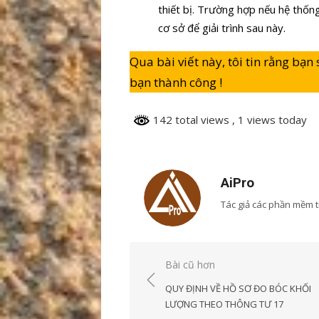
thiết bị. Trường hợp nếu hệ thốn
cơ sở để giải trình sau này.
Qua bài viết này, tôi tin rằng bạn
bạn thành công !
142 total views
, 1 views today
AiPro
Tác giả các phần mềm t
Xem tất cả bài viết của
Điều
Bài cũ hơn
hướng
QUY ĐỊNH VỀ HỒ SƠ ĐO BÓC KHỐI
bài
LƯỢNG THEO THÔNG TƯ 17